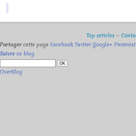
Top articles
Conta
Partager
cette page
Facebook
Twitter
Google+
Pinterest
Suivre
ce blog
OK
OverBlog